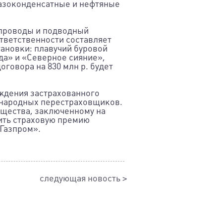
 газоконденсатные и нефтяные
опроводы и подводный
тветственности составляет
тановки: плавучий буровой
да» и «Северное сияние»,
говора на 830 млн р. будет
ждения застрахованного
ународных перестраховщиков.
ущества, заключенному на
зить страховую премию
Газпром».
следующая новость >