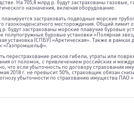
дстве. На 705,8 млрд р. будут застрахованы газовые,
гического назначения, включая оборудование.
а планируется застраховать подводные морские труб
о газоконденсатного месторождения. Общий лимит о
рд р. будут застрахованы морские плавучие буровые ус
ие полупогружные буровые установки «Полярная звез
я установка (СПБУ) «Арктическая». Также в рамках до
к «Газпромшельф».
ь перестрахование рисков гибели, утраты или повре
ания от поломок, с привлечением российских и межд
но, что если убыточность по договору страхования им
 мая 2018 г. не превысит 50%, страховщик обязан сни
огнозу убыточности по страхованию имущества ПАО «